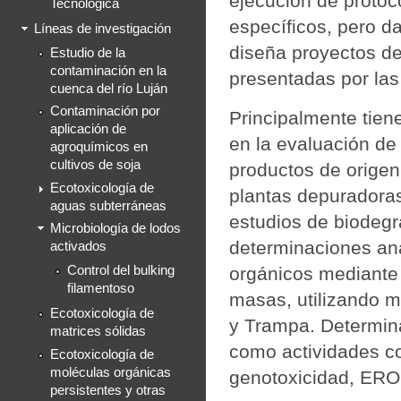
ejecución de protoc
Tecnológica
específicos, pero d
Líneas de investigación
diseña proyectos de
Estudio de la
contaminación en la
presentadas por la
cuenca del río Luján
Contaminación por
Principalmente tien
aplicación de
en la evaluación de 
agroquímicos en
cultivos de soja
productos de origen
Ecotoxicología de
plantas depuradoras
aguas subterráneas
estudios de biodegr
Microbiología de lodos
determinaciones an
activados
orgánicos mediante
Control del bulking
filamentoso
masas, utilizando 
Ecotoxicología de
y Trampa. Determina
matrices sólidas
como actividades co
Ecotoxicología de
moléculas orgánicas
genotoxicidad, ERO
persistentes y otras