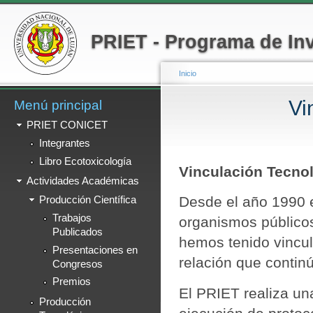
Menú secundario
Pa
co
PRIET - Programa de Inv
pr
Inicio
Vi
Menú principal
Se encuentra usted a
PRIET CONICET
Integrantes
Libro Ecotoxicología
Vinculación Tecno
Actividades Académicas
Desde el año 1990 e
Producción Científica
Trabajos
organismos públicos
Publicados
hemos tenido vincul
Presentaciones en
relación que continú
Congresos
Premios
El PRIET realiza un
Producción